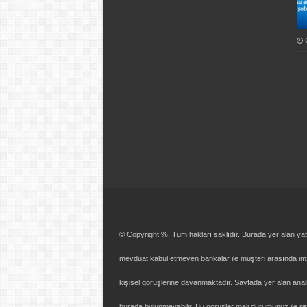
© Copyright %, Tüm hakları saklıdır. Burada yer alan yatır
mevduat kabul etmeyen bankalar ile müşteri arasında im
kişisel görüşlerine dayanmaktadır. Sayfada yer alan analizl
burada bulunmayabilir. Bu görüşler mali durumunuz ile risk