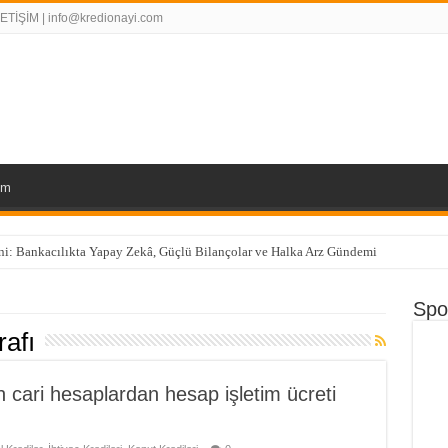
LETİŞİM | info@kredionayi.com
om
eni: Bankacılıkta Yapay Zekâ, Güçlü Bilançolar ve Halka Arz Gündemi
Spo
rafı
 cari hesaplardan hesap işletim ücreti