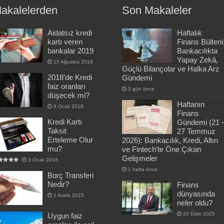
akalelerden
Son Makaleler
Aidatsız kredi
Haftalık
kartı veren
Finans Bülteni
bankalar 2019
Bankacılıkta
Yapay Zekâ,
15 Ağustos 2019
Güçlü Bilançolar ve Halka Arz
2018’de Kredi
Gündemi
faiz oranları
3 gün önce
düşecek mi?
Haftanın
9 Ocak 2018
Finans
Kredi Kartı
Gündemi (21 
Taksit
27 Temmuz
Erteleme Olur
2026): Bankacılık, Kredi, Altın
mu?
ve Fintech’te Öne Çıkan
Gelişmeler
3 Ocak 2016
1 hafta önce
Borç Transferi
Nedir?
Finans
dünyasında
1 Aralık 2015
neler oldu?
20 Ekim 2025
Uygun faiz