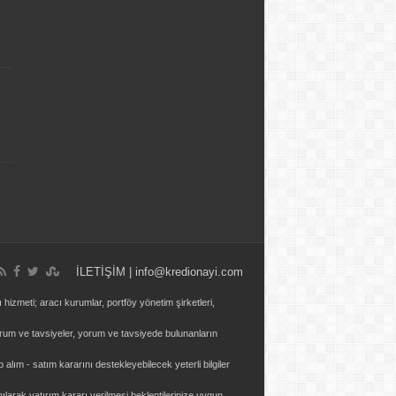
İLETİŞİM | info@kredionayi.com
hizmeti; aracı kurumlar, portföy yönetim şirketleri,
um ve tavsiyeler, yorum ve tavsiyede bulunanların
 alım - satım kararını destekleyebilecek yeterli bilgiler
ılarak yatırım kararı verilmesi beklentilerinize uygun