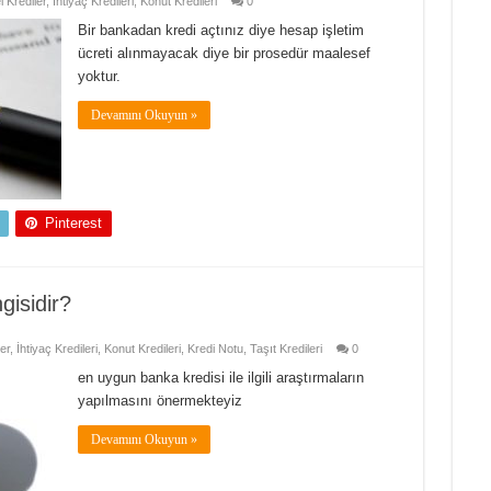
l Krediler
,
İhtiyaç Kredileri
,
Konut Kredileri
0
Bir bankadan kredi açtınız diye hesap işletim
ücreti alınmayacak diye bir prosedür maalesef
yoktur.
Devamını Okuyun »
Pinterest
isidir?
er
,
İhtiyaç Kredileri
,
Konut Kredileri
,
Kredi Notu
,
Taşıt Kredileri
0
en uygun banka kredisi ile ilgili araştırmaların
yapılmasını önermekteyiz
Devamını Okuyun »