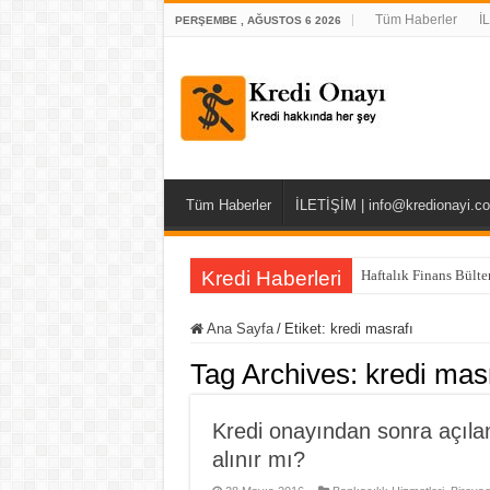
Tüm Haberler
İ
PERŞEMBE , AĞUSTOS 6 2026
Tüm Haberler
İLETİŞİM | info@kredionayi.c
Kredi Haberleri
Haftalık Finans Bült
Ana Sayfa
/
Etiket:
kredi masrafı
Tag Archives:
kredi mas
Kredi onayından sonra açılan
alınır mı?