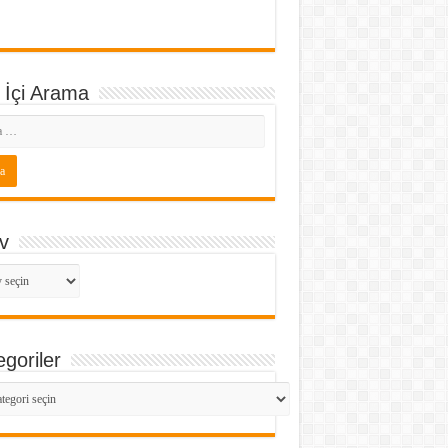
 İçi Arama
v
v
goriler
goriler