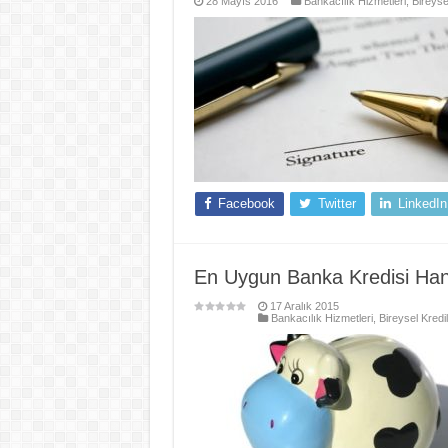
28 Mayıs 2016
Bankacılık Hizmetleri
,
Bireyse
Facebook
Twitter
LinkedIn
En Uygun Banka Kredisi Hang
17 Aralık 2015
Bankacılık Hizmetleri
,
Bireysel Kredil