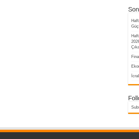
Son
Haft
Güçl
Haf
2026
Çıka
Fina
Eko
İcra
Fol
Subs