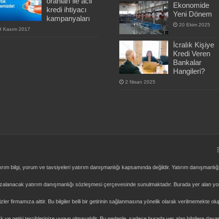
oranları ile acil
Ekonomide
kredi ihtiyacı
Yeni Dönem
kampanyaları
20 Ekim 2025
9 Kasım 2017
İcralık Kişiye
Kredi Veren
Bankalar
Hangileri?
2 Nisan 2025
ım bilgi, yorum ve tavsiyeleri yatırım danışmanlığı kapsamında değildir. Yatırım danışmanlığı 
zalanacak yatırım danışmanlığı sözleşmesi çerçevesinde sunulmaktadır. Burada yer alan yor
er firmamıza aittir. Bu bilgiler belli bir getirinin sağlanmasına yönelik olarak verilmemekte olup
 ve getiri tercihlerinize uygun olmayabilir. Bu nedenle, sadece burada yer alan bilgilere dayan