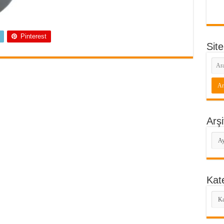
Pinterest
Site
Arşi
Arşi
Kate
Kate